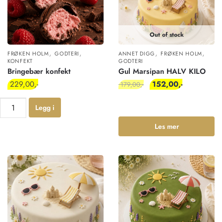
Out of stock
,
,
,
,
FRØKEN HOLM
GODTERI
ANNET DIGG
FRØKEN HOLM
KONFEKT
GODTERI
Bringebær konfekt
Gul Marsipan HALV KILO
229,00
152,00
179,00
Legg i
Les mer
handlekur
v