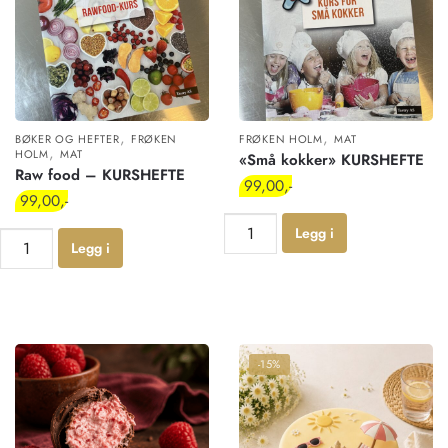
,
,
BØKER OG HEFTER
FRØKEN
FRØKEN HOLM
MAT
,
HOLM
MAT
«Små kokker» KURSHEFTE
Raw food – KURSHEFTE
99,00
99,00
Legg i
Legg i
handlekur
handlekur
v
v
-15%