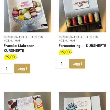
,
,
BØKER OG HEFTER
FRØKEN
BØKER OG HEFTER
FRØKEN
,
,
HOLM
MAT
HOLM
MAT
Franske Makroner –
Fermentering – KURSHEFTE
KURSHEFTE
99,00
99,00
Legg i
Legg i
handlekur
handlekur
v
v