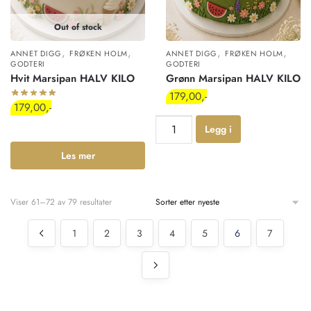
Out of stock
,
,
,
,
ANNET DIGG
FRØKEN HOLM
ANNET DIGG
FRØKEN HOLM
GODTERI
GODTERI
Hvit Marsipan HALV KILO
Grønn Marsipan HALV KILO
179,00
179,00
Legg i
Les mer
handlekur
v
Viser 61–72 av 79 resultater
1
2
3
4
5
6
7