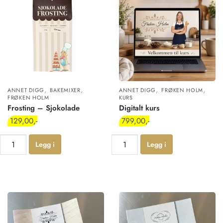
,
,
,
,
ANNET DIGG
BAKEMIXER
ANNET DIGG
FRØKEN HOLM
FRØKEN HOLM
KURS
Frosting – Sjokolade
Digitalt kurs
129,00
799,00
Legg i
Legg i
handlekur
handlekur
v
v