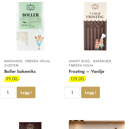
,
,
,
,
BAKEMIXER
FRØKEN HOLM
ANNET DIGG
BAKEMIXER
GODTERI
FRØKEN HOLM
Boller bakemiks
Frosting – Vanilje
99,00
129,00
Legg i
Legg i
handlekur
handlekur
v
v