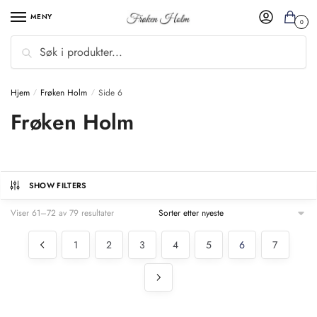
MENY
0
Søk
Hjem
Frøken Holm
Side 6
/
/
Frøken Holm
SHOW FILTERS
Viser 61–72 av 79 resultater
1
2
3
4
5
6
7