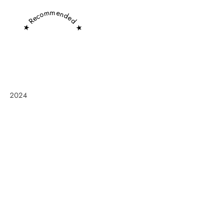
★ Recommended ★
2024
Frøken Holm