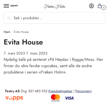
MENY
0
Søk
Hjem
Evita House
/
Evita House
7. mars 2023
7. mars 2023
Nydelig kafé på senteret «På Høyda» i Rygge/Moss. Her
finner du våre ferske cupcakes, samt alle de andre
produktene i serien «Frøken Holm».
Tastry AS
Org: 821 485 932
Kjøpsbetingelser
|
Personvern