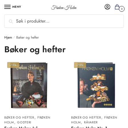
MENY
0
Søk
Hjem
Bøker og hefter
/
Bøker og hefter
-75%
-75%
,
,
BØKER OG HEFTER
FRØKEN
BØKER OG HEFTER
FRØKEN
,
,
HOLM
GODTERI
HOLM
RÅVARER