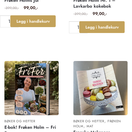
Frøken Holms Jul
Frøken Holm Nr. 1 –
Lavkarbo kokebok
99,00
399,00
99,00
399,00
Legg i handlekurv
Legg i handlekurv
,
BØKER OG HEFTER
BØKER OG HEFTER
FRØKEN
,
HOLM
MAT
E-bok! Frøken Holm – Fri