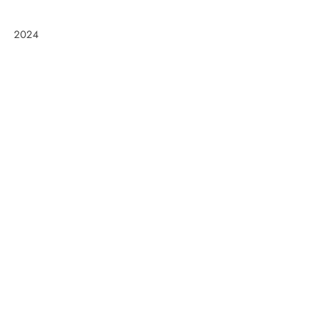
2024
Frøken Holm