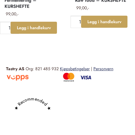
Fermentering –
Raw food – KURSHEFTE
KURSHEFTE
99,00
99,00
Legg i handlekurv
Legg i handlekurv
Tastry AS
Org: 821 485 932
Kjøpsbetingelser
|
Personvern
★ Recommended ★