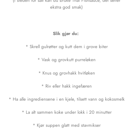
(I steden for salt kan du bruke Thai Fishsauce, det setter
ekstra god smak)
Slik gjør du:
* Skrell gulrøtter og kutt dem i grove biter
* Vask og grovkutt purreløken
* Knus og grovhakk hvitløken
* Riv eller hakk ingefæren
* Ha alle ingrediensene i en kjele, tilsett vann og kokosmelk
* La alt sammen koke under lokk i 20 minutter
* Kjør suppen glatt med stavmikser