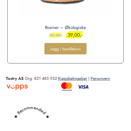
Rosiner – Økologiske
39,00
52,00
Legg i handlekurv
Tastry AS
Org: 821 485 932
Kjøpsbetingelser
|
Personvern
★ Recommended ★