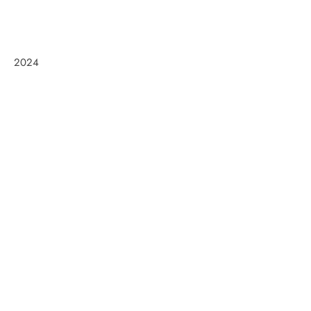
2024
Frøken Holm