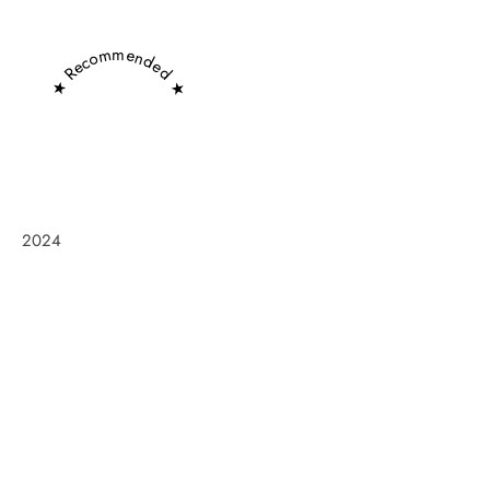
★ Recommended ★
2024
Frøken Holm