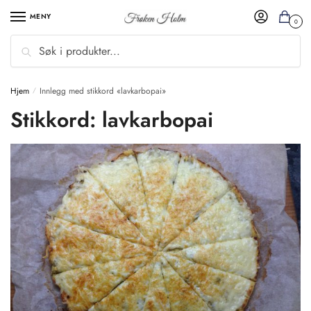
MENY
0
Søk
Hjem
Innlegg med stikkord «lavkarbopai»
/
Stikkord:
lavkarbopai