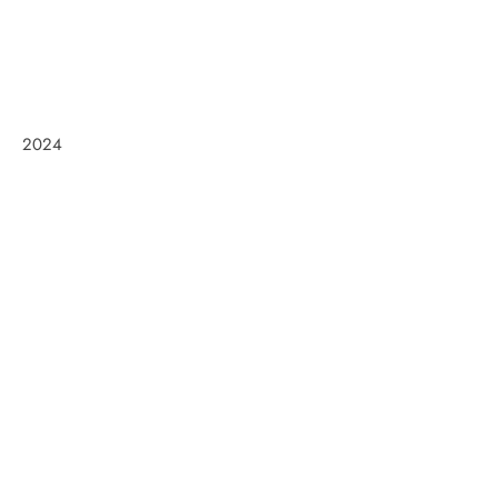
2024
Frøken Holm