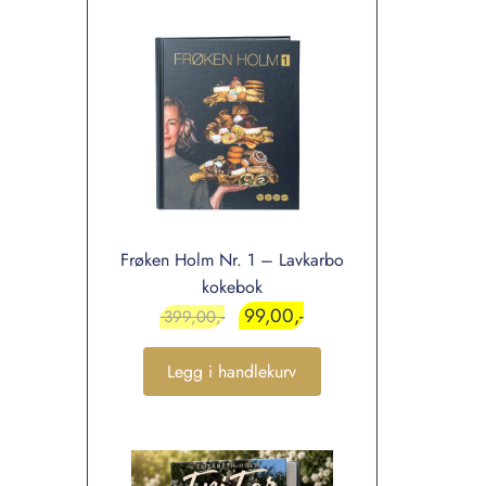
Frøken Holm Nr. 1 – Lavkarbo
kokebok
99,00
399,00
Legg i handlekurv