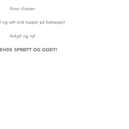
Knus chipsen
t og sett små topper på bakepapir
Avkjøl og nyt
ENDE SPRØTT OG GODT!