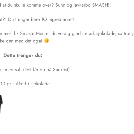
dd at du skulle komme over? Sunn og lavkarbo SMASH!!
t?! Du trenger bare TO ingredienser!
n mest lik Smash. Men er du veldig glad i mørk sjokolade, så tror j
ike den med det også
Dette trenger du:
gs
med salt (Det får du på Sunkost)
00 gr sukkerfri sjokolade