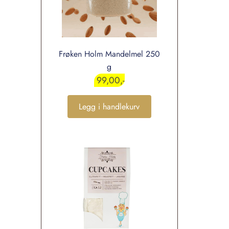
Frøken Holm Mandelmel 250
g
99,00
Legg i handlekurv