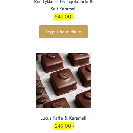
Ren Lykke – Hvit sjokolade &
Salt Karamell
549,00
Legg i handlekurv
Luxus Kaffe & Karamell
249,00