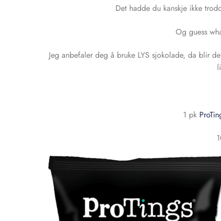
Det hadde du kanskje ikke tro
Og guess wha
Jeg anbefaler deg å bruke LYS sjokolade, da blir de
l
1 pk
ProTin
1