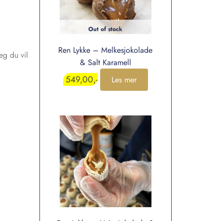
Out of stock
Ren Lykke – Melkesjokolade
eg du vil
& Salt Karamell
549,00
Les mer