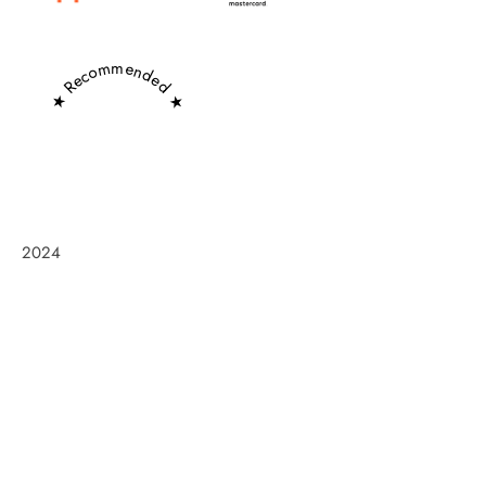
★ Recommended ★
2024
Frøken Holm