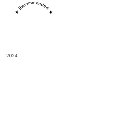
★ Recommended ★
2024
Frøken Holm