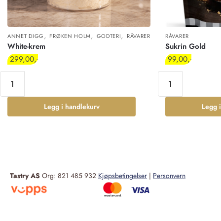
,
,
,
ANNET DIGG
FRØKEN HOLM
GODTERI
RÅVARER
RÅVARER
White-krem
Sukrin Gold
299,00
99,00
Legg i handlekurv
Legg 
Tastry AS
Org: 821 485 932
Kjøpsbetingelser
|
Personvern