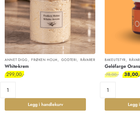
,
,
,
,
ANNET DIGG
FRØKEN HOLM
GODTERI
RÅVARER
BAKEUTSTYR
RÅVAR
White-krem
Geléfarge Orans
299,00
38,00
78,00
Legg i handlekurv
Legg 