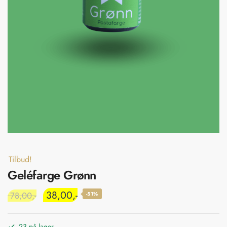
Tilbud!
Geléfarge Grønn
38,00
78,00
-51%
23 på lager