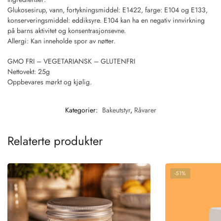
Glukosesirup, vann, fortykningsmiddel: E1422, farge: E104 og E133,
konserveringsmiddel: eddiksyre. E104 kan ha en negativ innvirkning
på barns aktivitet og konsentrasjonsevne.
Allergi: Kan inneholde spor av nøtter.
GMO FRI – VEGETARIANSK – GLUTENFRI
Nettovekt: 25g
Oppbevares mørkt og kjølig.
Kategorier:
Bakeutstyr
,
Råvarer
Relaterte produkter
-51%