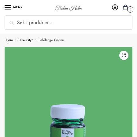
MENY
0
Søk
Hjem
Bakeutstyr
Geléfarge Grønn
/
/