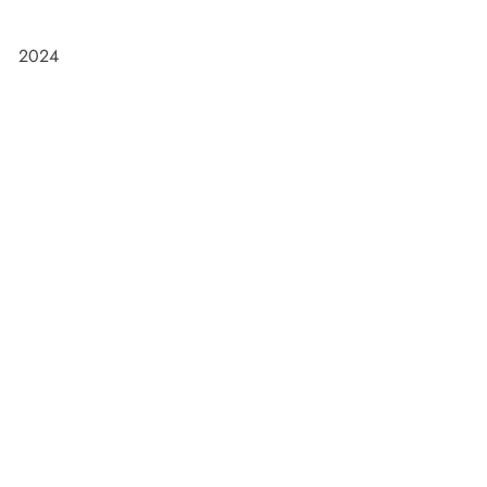
2024
Frøken Holm