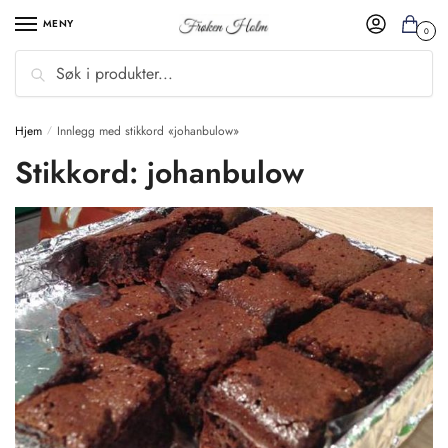
MENY
0
Søk
Hjem
Innlegg med stikkord «johanbulow»
/
Stikkord:
johanbulow