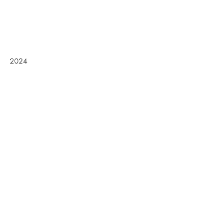
2024
Frøken Holm