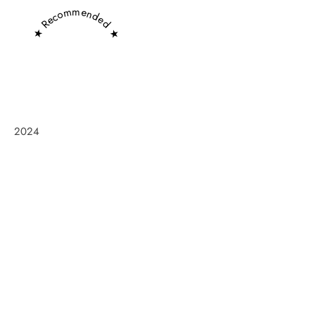
★ Recommended ★
2024
Frøken Holm