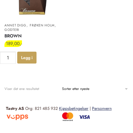
,
,
ANNET DIGG
FRØKEN HOLM
GODTERI
BROWN
189,00
Legg i
handlekur
v
Viser det ene resultatet
Tastry AS
Org: 821 485 932
Kjøpsbetingelser
|
Personvern