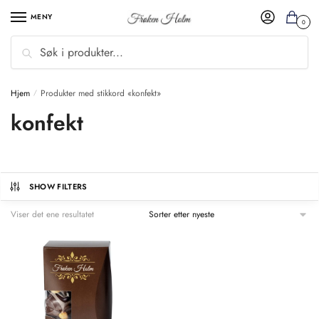
MENY
0
Søk
Hjem
Produkter med stikkord «konfekt»
/
konfekt
SHOW FILTERS
Viser det ene resultatet