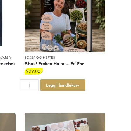
ÅVARER
BØKER OG HEFTER
 kokebok
E-bok! Frøken Holm – Fri For
229,00
Legg i handlekurv