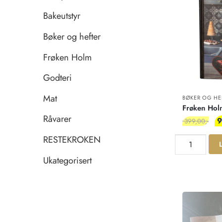
Bakeutstyr
Bøker og hefter
Frøken Holm
Godteri
Mat
BØKER OG HE
Frøken Holm
Råvarer
9
399,00
RESTEKROKEN
Ukategorisert