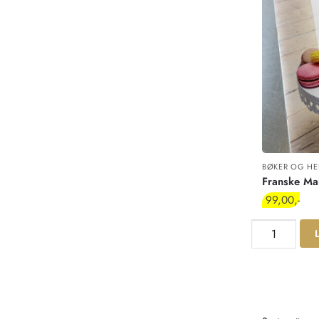
BØKER OG HE
Franske M
99,00