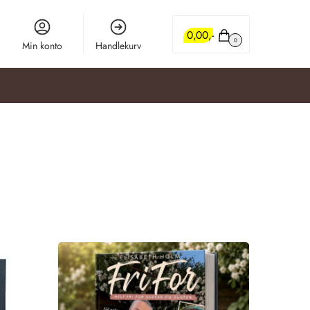
0,00
0
Min konto
Handlekurv