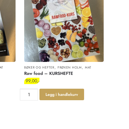
,
,
AT
BØKER OG HEFTER
FRØKEN HOLM
MAT
Raw food – KURSHEFTE
99,00
Legg i handlekurv