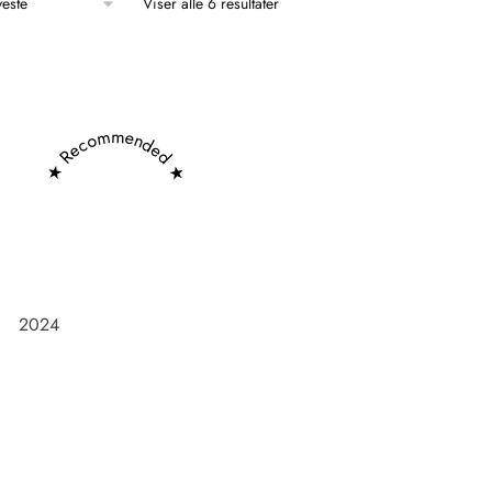
Viser alle 6 resultater
★ Recommended ★
2024
Frøken Holm