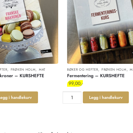
,
,
,
,
FTER
FRØKEN HOLM
MAT
BØKER OG HEFTER
FRØKEN HOLM
M
akroner – KURSHEFTE
Fermentering – KURSHEFTE
99,00
Legg i handlekurv
Legg i handlekurv