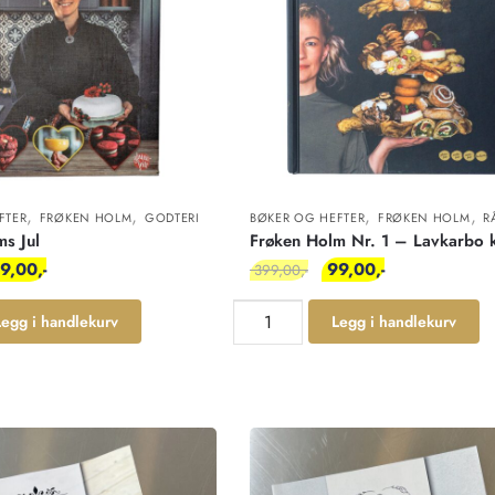
,
,
,
,
FTER
FRØKEN HOLM
GODTERI
BØKER OG HEFTER
FRØKEN HOLM
R
s Jul
Frøken Holm Nr. 1 – Lavkarbo
9,00
99,00
399,00
Legg i handlekurv
Legg i handlekurv