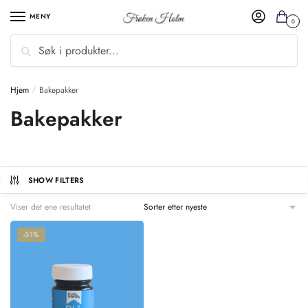
MENY
0
Søk
Hjem
Bakepakker
/
Bakepakker
SHOW FILTERS
Viser det ene resultatet
-51%