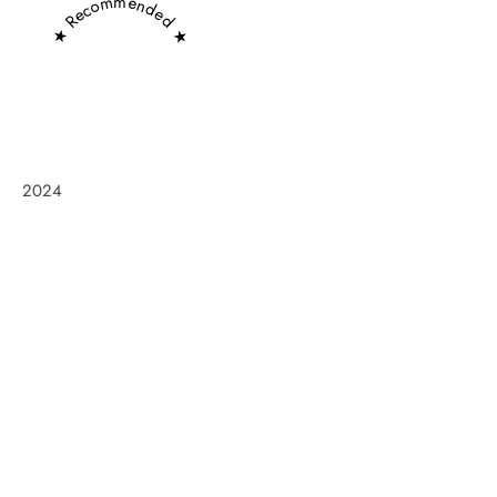
★ Recommended ★
2024
Frøken Holm