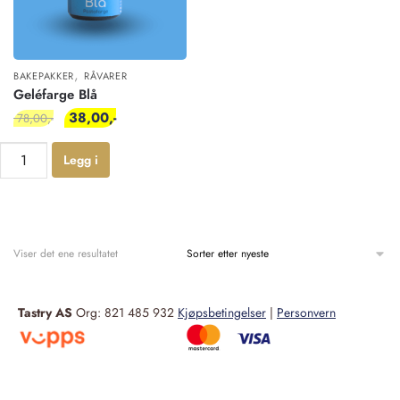
,
BAKEPAKKER
RÅVARER
Geléfarge Blå
38,00
78,00
Legg i
handlekur
v
Viser det ene resultatet
Tastry AS
Org: 821 485 932
Kjøpsbetingelser
|
Personvern