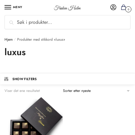
MENY
0
Søk
Hjem
Produkter med stikkord «luxus»
/
luxus
SHOW FILTERS
Viser det ene resultatet