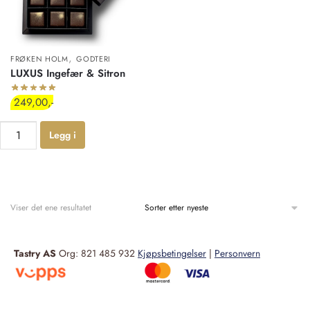
,
FRØKEN HOLM
GODTERI
LUXUS Ingefær & Sitron
249,00
Legg i
handlekur
v
Viser det ene resultatet
Tastry AS
Org: 821 485 932
Kjøpsbetingelser
|
Personvern