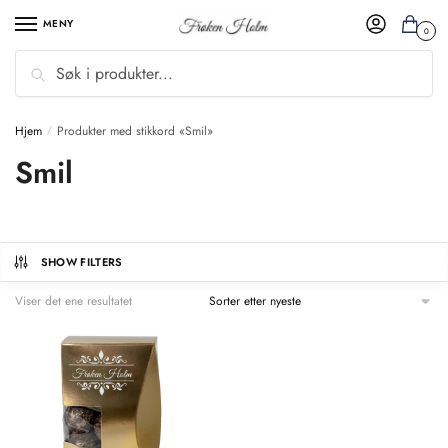
MENY
0
Søk
Hjem
Produkter med stikkord «Smil»
/
Smil
SHOW FILTERS
Viser det ene resultatet