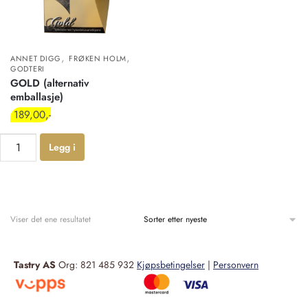
,
,
ANNET DIGG
FRØKEN HOLM
GODTERI
GOLD (alternativ
emballasje)
189,00
Legg i
handlekur
v
Viser det ene resultatet
Tastry AS
Org: 821 485 932
Kjøpsbetingelser
|
Personvern