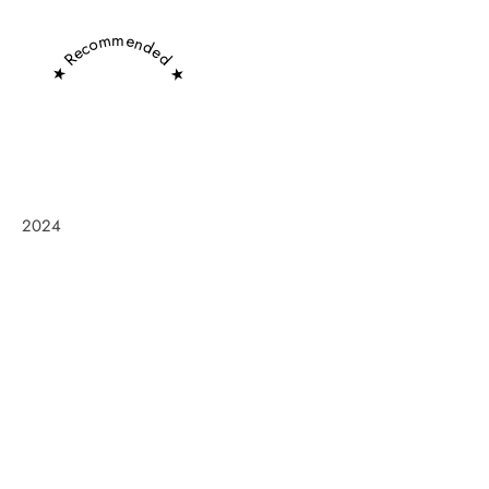
★ Recommended ★
2024
Frøken Holm