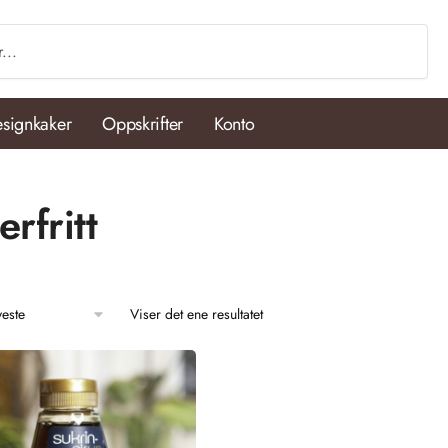
signkaker
Oppskrifter
Konto
erfritt
Viser det ene resultatet