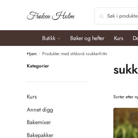
Søk
Butikk
Bøker og hefter
Kurs
De
Hjem
Produkter med stikkord «sukkerfritt»
/
sukk
Kategorier
Kurs
Annet digg
Bakemixer
Bakepakker