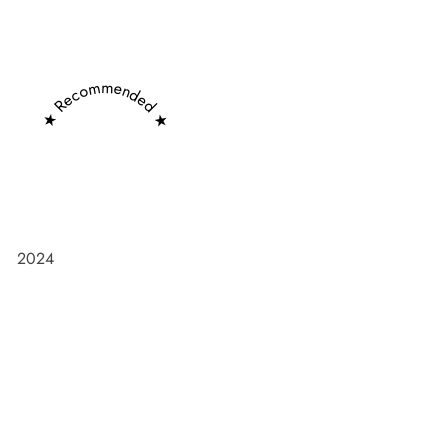
★ Recommended ★
2024
Frøken Holm