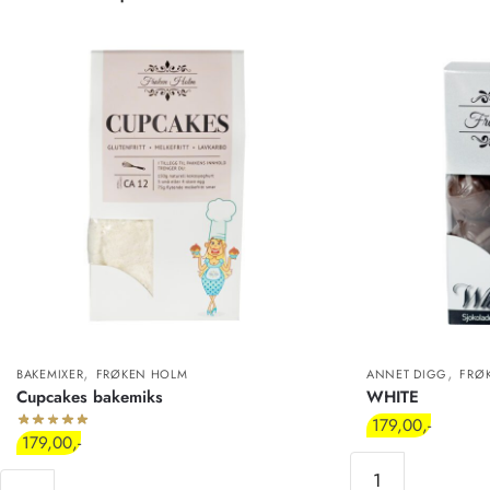
,
,
BAKEMIXER
FRØKEN HOLM
ANNET DIGG
FRØ
Cupcakes bakemiks
WHITE
179,00
179,00