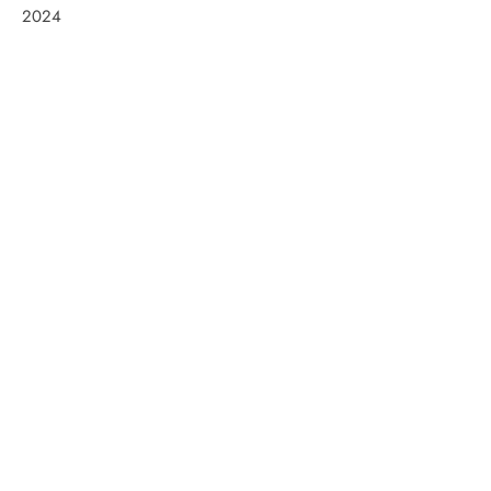
2024
Frøken Holm