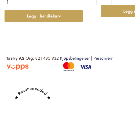
Legg 
Legg i handlekurv
Tastry AS
Org: 821 485 932
Kjøpsbetingelser
|
Personvern
★ Recommended ★