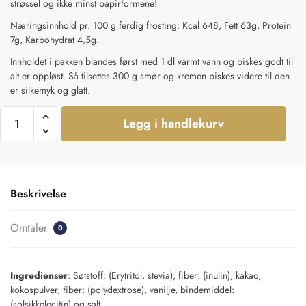
strøssel og ikke minst papirformene!
Næringsinnhold pr. 100 g ferdig frosting: Kcal 648, Fett 63g, Protein
7g, Karbohydrat 4,5g.
Innholdet i pakken blandes først med 1 dl varmt vann og piskes godt til
alt er oppløst. Så tilsettes 300 g smør og kremen piskes videre til den
er silkemyk og glatt.
Legg i handlekurv
Beskrivelse
Omtaler
0
Ingredienser
: Søtstoff: (Erytritol, stevia), fiber: (inulin), kakao,
kokospulver, fiber: (polydextrose), vanilje, bindemiddel:
(solsikkelecitin) og salt.