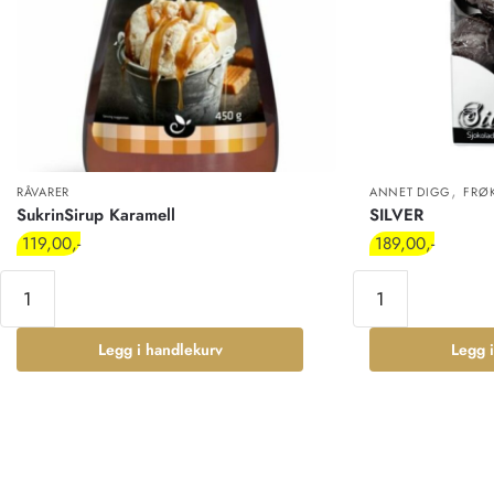
,
RÅVARER
ANNET DIGG
FRØ
SukrinSirup Karamell
SILVER
119,00
189,00
Legg i handlekurv
Legg 