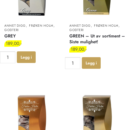
,
,
,
,
ANNET DIGG
FRØKEN HOLM
ANNET DIGG
FRØKEN HOLM
GODTERI
GODTERI
GREY
GREEN – Ut av sortiment –
Siste mulighet!
189,00
189,00
Legg i
Legg i
handlekur
handlekur
v
v