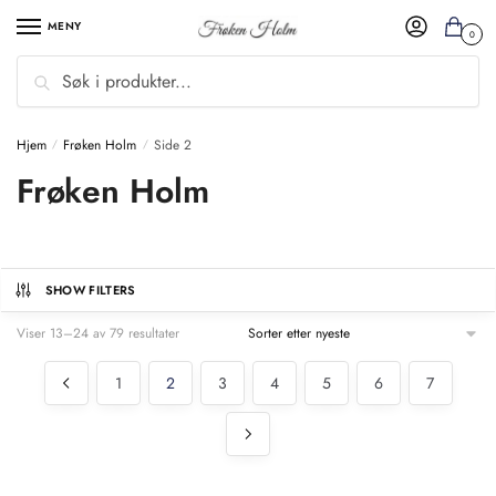
MENY
0
Søk
Hjem
Frøken Holm
Side 2
/
/
Frøken Holm
SHOW FILTERS
Viser 13–24 av 79 resultater
1
2
3
4
5
6
7