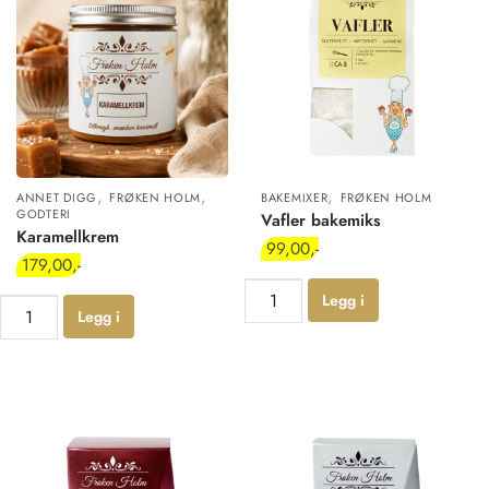
,
,
,
ANNET DIGG
FRØKEN HOLM
BAKEMIXER
FRØKEN HOLM
GODTERI
Vafler bakemiks
Karamellkrem
99,00
179,00
Legg i
Legg i
handlekur
handlekur
v
v