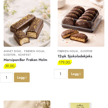
,
,
,
ANNET DIGG
FRØKEN HOLM
FRØKEN HOLM
GODTERI
,
GODTERI
KONFEKT
12-pk Sjokoladekjeks
Marsipan-Bar Frøken Holm
179,00
39,00
Legg i
Legg i
handlekur
handlekur
v
v