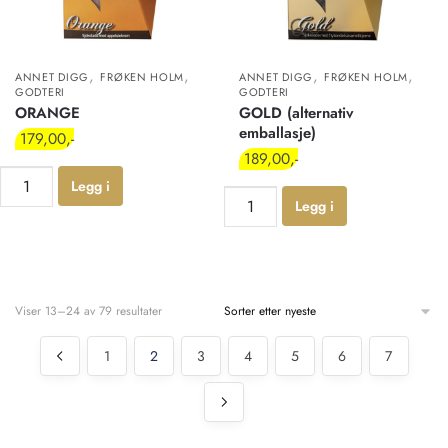
,
,
,
,
ANNET DIGG
FRØKEN HOLM
ANNET DIGG
FRØKEN HOLM
GODTERI
GODTERI
ORANGE
GOLD (alternativ
emballasje)
179,00
189,00
Legg i
Legg i
handlekur
handlekur
v
v
Viser 13–24 av 79 resultater
1
2
3
4
5
6
7