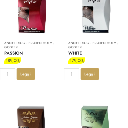
,
,
,
,
ANNET DIGG
FRØKEN HOLM
ANNET DIGG
FRØKEN HOLM
GODTERI
GODTERI
PASSION
WHITE
189,00
179,00
Legg i
Legg i
handlekur
handlekur
v
v