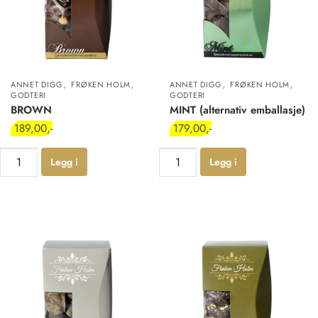
,
,
,
,
ANNET DIGG
FRØKEN HOLM
ANNET DIGG
FRØKEN HOLM
GODTERI
GODTERI
BROWN
MINT (alternativ emballasje)
189,00
179,00
Legg i
Legg i
handlekur
handlekur
v
v